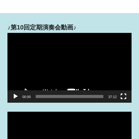
♪第10回定期演奏会動画♪
動
画
プ
レ
ー
ヤ
ー
00:00
37:12
動
画
プ