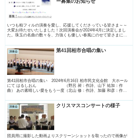
ー募集のお知らせ
いつも柏フィルの演奏を愛し、応援してくださっている皆さま～～
大変お待たせいたしました！次回演奏会が2024年4月に決定しまし
た。珠玉の名曲の数々を、力強くも優しい春風にのせて皆さまにお
届けします。どうぞお楽しみに！！ プログラムの中から♪ロ...
第41回柏市合唱の集い
演奏会
第41回柏市合唱の集い 2024年6月16日 柏市民文化会館 大ホール
にて はるしおん （野呂 昶：作詩、山下 祐加：作
曲） あの素晴しい愛をもう一度（北山 修：作詩、加藤 和彦：作
曲、尾形 敏幸：編曲） 演 奏： 柏フィルハー...
クリスマスコンサートの様子
演奏会
団員用に撮影した動画よりスクリーンショットを取ったので画像が