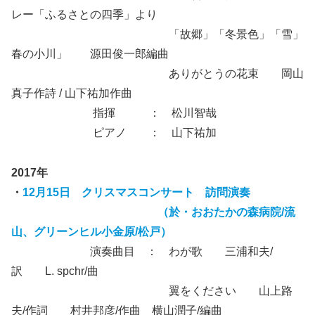
レー「ふるさとの四季」より
「故郷」「冬景色」「雪」
春の小川」 源田俊一郎編曲
ありがとうの花束 岡山
真子作詩 / 山下祐加作曲
指揮 ： 松川智哉
ピアノ ： 山下祐加
2017年
・
12月15日 クリスマスコンサート 訪問演奏
（於・おおたかの森病院/流
山、グリーンヒル小金原/松戸）
演奏曲目 ： わが歌 三浦和夫/
訳 L. spchr/曲
翼をください 山上路
夫/作詞 村井邦彦/作曲 横山潤子/編曲