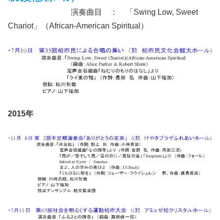
演奏曲目 ： 「Swing Low, Sweet
Chariot」（African-American Spiritual）
2015年