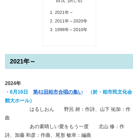
目次
2021年～
2011年～2020年
1998年～2010年
2021年～
2024年
・6月16日
第41回柏市合唱の集い
（於・柏市民文化会
館大ホール）
はるしおん 野呂 昶：作詩、山下 祐加：作
曲
あの素晴しい愛をもう一度 北山 修：作
詩、加藤 和彦：作曲、尾形 敏幸：編曲