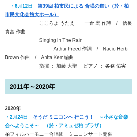
・6月12日
第39回 柏市民による 合唱の集い（於・柏
市民文化会館大ホール）
こころよ うたえ 一倉 宏 作詩 / 信長
貴富 作曲
Singing In The Rain
Arthur Freed 作詞 / Nacio Herb
Brown 作曲 / Anita Kerr 編曲
指揮 ： 加藤 大聖 ピアノ ： 各務 佑実
2011年～2020年
2020年
・2月24日
そうだ ミニコンへ 行こう！
～小さな音楽
会へようこそ～ （於・アミュゼ柏 プラザ）
柏フィルハーモニー合唱団 ミニコンサート開催