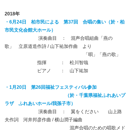
2018年
・6月24日 柏市民による 第37回 合唱の集い（於・柏
市民文化会館大ホール）
演奏曲目 ： 混声合唱組曲「燕の
歌」 立原道造作詩 / 山下祐加作曲 より
「唄」「燕の歌」
指揮 ： 松川智哉
ピアノ ： 山下祐加
・1月20日 第26回福祉フェスティバル参加
（於・千葉県福祉ふれあいプ
ラザ ふれあいホール/我孫子市）
演奏曲目 ： 翼をください 山上路
夫作詞 河井邦彦作曲 / 横山潤子編曲
混声合唱のための唱歌メド