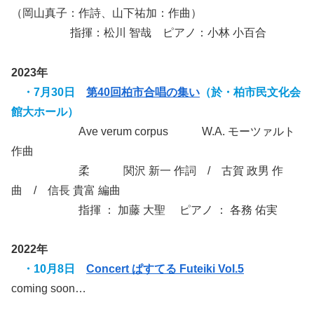
（岡山真子：作詩、山下祐加：作曲）
指揮：松川 智哉 ピアノ：小林 小百合
2023年
・
7月30日
第40回柏市合唱の集い
（於・柏市民文化会
館大ホール）
Ave verum corpus W.A. モーツァルト
作曲
柔 関沢 新一 作詞 / 古賀 政男 作
曲 / 信長 貴富 編曲
指揮 ： 加藤 大聖 ピアノ ： 各務 佑実
2022年
・10月8日
Concert ぱすてる Futeiki Vol.5
coming soon…