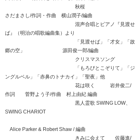
秋桜
さだまさし/作詞・作曲 横山潤子/編曲
混声合唱とピアノ『見渡せ
ば』（明治の唱歌編曲集）より
「見渡せば」「才女」「故
郷の空」 源田俊一郎/編曲
クリスマスソング
「もろびとこぞりて」「ジ
ングルベル」「赤鼻のトナカイ」「聖夜」他
花は咲く 岩井俊二/
作詞 菅野よう子/作曲 村上由紀 編曲
黒人霊歌 SWING LOW、
SWING CHARIOT
Alice Parker & Robert Shaw / 編曲
きみに会えて 佐藤進/