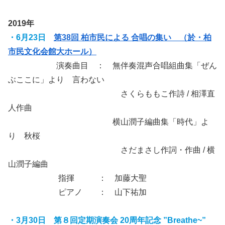
2019年
・6月23日
第38回 柏市民による 合唱の集い （於・柏
市民文化会館大ホール）
演奏曲目 ： 無伴奏混声合唱組曲集「ぜん
ぶここに」より 言わない
さくらももこ作詩 / 相澤直
人作曲
横山潤子編曲集「時代」よ
り 秋桜
さだまさし作詞・作曲 / 横
山潤子編曲
指揮 ： 加藤大聖
ピアノ ： 山下祐加
・3月30日 第８回定期演奏会 20周年記念 ”Breathe~”