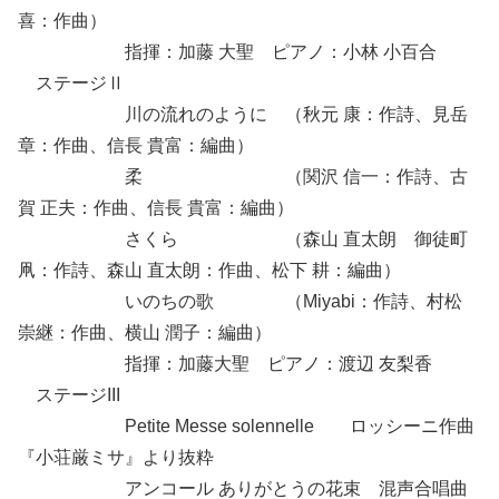
喜：作曲）
指揮：加藤 大聖 ピアノ：小林 小百合
ステージⅡ
川の流れのように （秋元 康：作詩、見岳
章：作曲、信長 貴富：編曲）
柔 （関沢 信一：作詩、古
賀 正夫：作曲、信長 貴富：編曲）
さくら （森山 直太朗 御徒町
凧：作詩、森山 直太朗：作曲、松下 耕：編曲）
いのちの歌 （Miyabi：作詩、村松
崇継：作曲、横山 潤子：編曲）
指揮：加藤大聖 ピアノ：渡辺 友梨香
ステージIII
Petite Messe solennelle ロッシーニ作曲
『小荘厳ミサ』より抜粋
アンコール ありがとうの花束 混声合唱曲