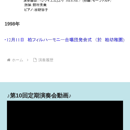
1998年
ホーム
演奏履歴
♪第10回定期演奏会動画♪
動
画
プ
レ