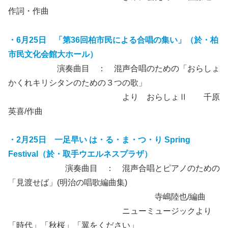
作詞・作曲
・6月25日 「第36回柏市民による合唱の集い」（於・柏
市民文化会館大ホール）
演奏曲目 ： 混声合唱のための「おらしょ
かくれキリシタンのための３つの歌」
より おらしょⅡ 千原
英喜/作曲
・2月25日 一足早い は・る・ま・つ・り Spring
Festival（於・取手ウエルネスプラザ）
演奏曲目 ： 混声合唱とピアノのための
「見渡せば」(明治の唱歌編曲集)
寺嶋陸也/編曲
ニューミュージックより
「時代」「秋桜」「翼をください」