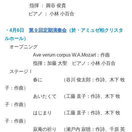
指揮 ： 圓谷 俊貴
ピアノ ： 小林 小百合
・4月6日
第９回定期演奏会
（於・アミュゼ柏クリスタ
ルホール）
オープニング
Ave verum corpus W.A.Mozart：作曲
指揮：加藤 大聖 ピアノ：小林 小百合
ステージⅠ
春に （谷川 俊太郎：作詩、木下 牧
子：作曲）
あいたくて （工藤 直子：作詩、木下 牧
子：作曲）
はじまり （工藤 直子：作詩、木下 牧
子：作曲）
寂庵の祈り （瀬戸内 寂聴：作詩、千原 英