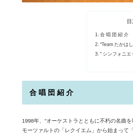
目
合 唱 団 紹 介
“Team たかは
“ シンフォニエッ
合 唱 団 紹 介
1998年、“オーケストラとともに不朽の名曲
モーツァルトの「レクイエム」から始まって