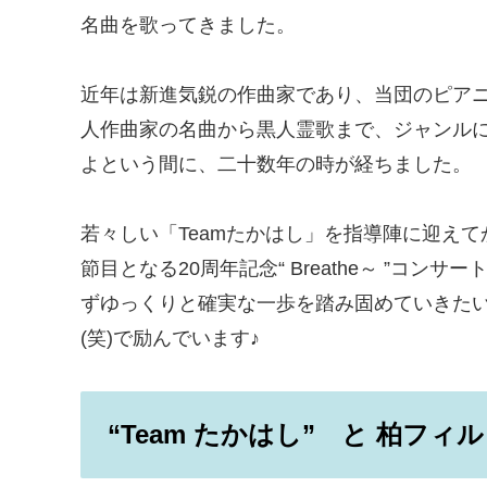
名曲を歌ってきました。
近年は新進気鋭の作曲家であり、当団のピア
人作曲家の名曲から黒人霊歌まで、ジャンル
よという間に、二十数年の時が経ちました。
若々しい「Teamたかはし」を指導陣に迎え
節目となる20周年記念“ Breathe～ ”コ
ずゆっくりと確実な一歩を踏み固めていきた
(笑)で励んでいます♪
“Team たかはし” と 柏フィル