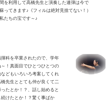
間を利用して高橋先生と演奏した連弾は今で
蘇ってきます♪《フィルは絶対見捨てない！）
私たちの宝です～♪
指揮科を卒業されたので、学年
ね～！真面目でひとつひとつの
動などもいろいろ考案してくれ
高橋先生ととても仲が良くて二
帰ったとか！？、話し始めると
し続けたとか！？驚く事ばか