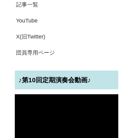
記事一覧
YouTube
X(旧Twitter)
団員専用ページ
♪第10回定期演奏会動画♪
動
画
プ
レ