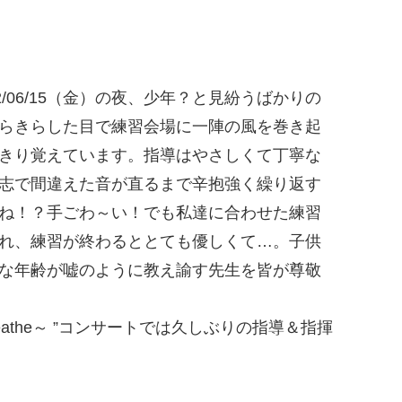
2/06/15（金）の夜、少年？と見紛うばかりの
らきらした目で練習会場に一陣の風を巻き起
きり覚えています。指導はやさしくて丁寧な
志で間違えた音が直るまで辛抱強く繰り返す
ね！？手ごわ～い！でも私達に合わせた練習
れ、練習が終わるととても優しくて…。子供
な年齢が嘘のように教え諭す先生を皆が尊敬
eathe～ ”コンサートでは久しぶりの指導＆指揮